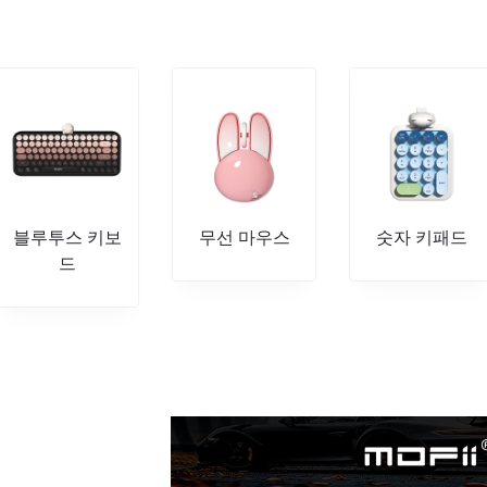
블루투스 키보
무선 마우스
숫자 키패드
드