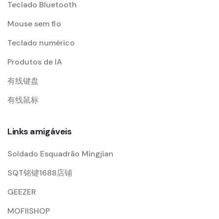
Teclado Bluetooth
Mouse sem fio
Teclado numérico
Produtos de IA
有线键盘
有线鼠标
Links amigáveis
Soldado Esquadrão Mingjian
SQT铭键1688店铺
GEEZER
MOFIISHOP