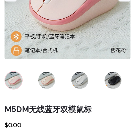
M5DM无线蓝牙双模鼠标
$0.00