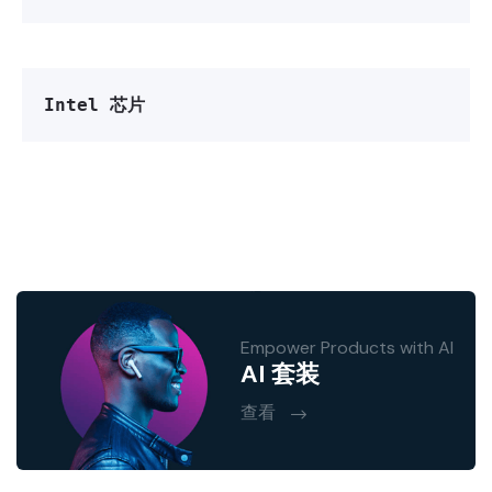
Intel 芯片
Empower Products with AI
AI 套装
查看