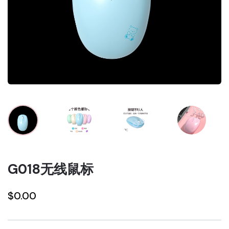
G018无线鼠标
$0.00