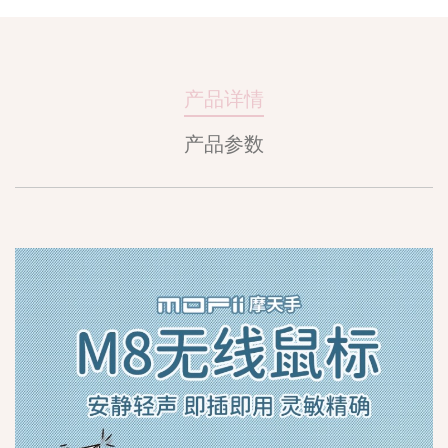
产品详情
产品参数