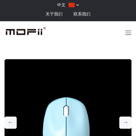
中文
关于我们
联系我们