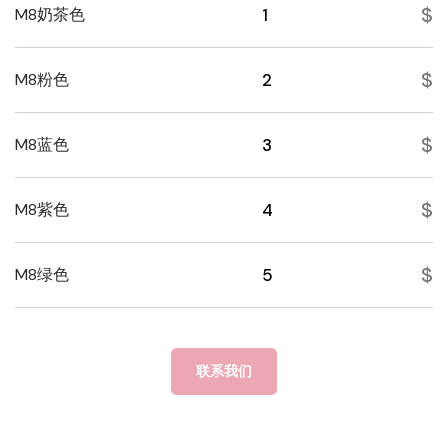
$
M8奶茶色
1
$
M8粉色
2
$
M8蓝色
3
$
M8紫色
4
$
M8绿色
5
联系我们