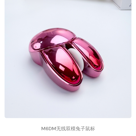
M6DM无线双模兔子鼠标