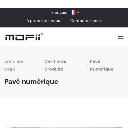
Français
à propos de nous
Contactez-nous
première
Centre de
Pavé
page
produits
numérique
Pavé numérique