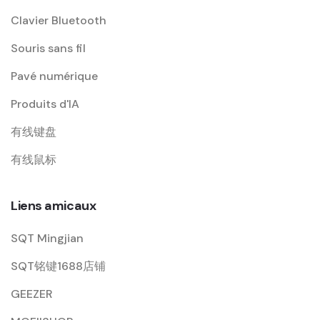
Clavier Bluetooth
Souris sans fil
Pavé numérique
Produits d'IA
有线键盘
有线鼠标
Liens amicaux
SQT Mingjian
SQT铭键1688店铺
GEEZER